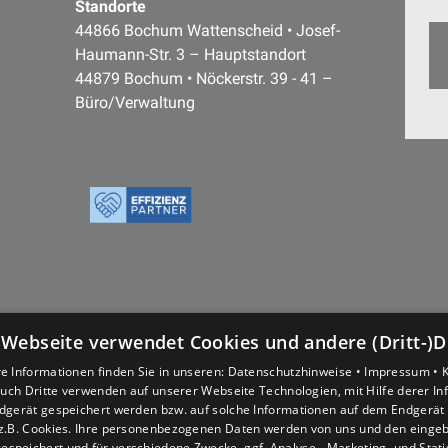
Standorte
44866 Bochum Wattenscheid • Josef-
Haumann-Str. 3 – Hauptstandort
44879 Bochum • Nöckerstr. 39 - 41 –
Büro/Verwaltung
 Webseite verwendet Cookies und andere (Dritt-)D
e Informationen finden Sie in unseren:
Datenschutzhinweise •
Impressum •
uch Dritte verwenden auf unserer Webseite Technologien, mit Hilfe derer I
dgerät gespeichert werden bzw. auf solche Informationen auf dem Endgerät 
z.B. Cookies. Ihre personenbezogenen Daten werden von uns und den eing
espeichert und für verschiedene Zwecke, ggf. Analyse-, Marketing- und Stat