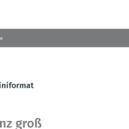
at
niformat
nz groß