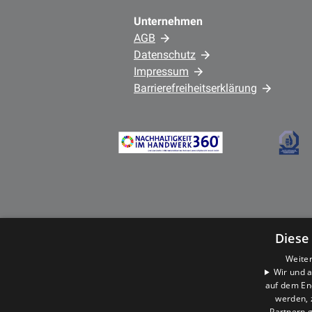
Unternehmen
AGB
Datenschutz
Impressum
Barrierefreiheitserklärung
Diese
Weiter
Wir und a
auf dem En
werden, 
Partnern g