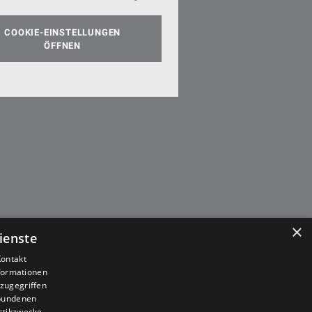
COOKIE-EINSTELLUNGEN
ÖFFNEN
×
ienste
Kontakt
nformationen
zugegriffen
ebundenen
istikzwecke