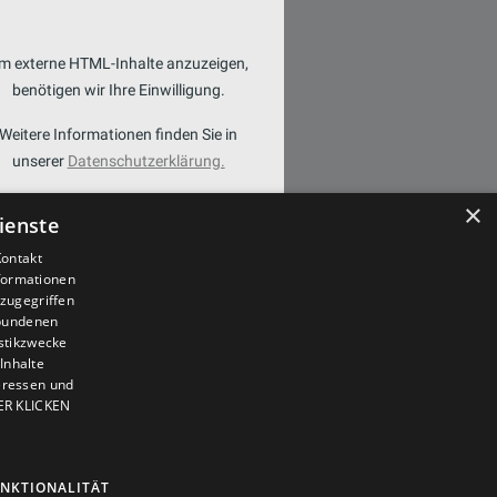
m externe HTML-Inhalte anzuzeigen,
benötigen wir Ihre Einwilligung.
Weitere Informationen finden Sie in
unserer
Datenschutzerklärung.
×
COOKIE-EINSTELLUNGEN
ienste
ÖFFNEN
Kontakt
nformationen
zugegriffen
ebundenen
istikzwecke
Inhalte
teressen und
IER KLICKEN
NKTIONALITÄT