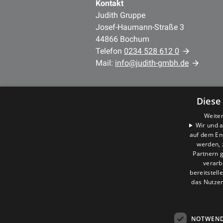
Kontakt
Judith Gruppe
Josef-Haumann-Straße 3
44866 Bochum
Telefon
0234 528 612 0
Mail:
info@judith-gmbh.de
Unternehmen
Diese
AGB
Datenschutz
Weiter
Wir und a
Impressum
auf dem En
Barrierefreiheitserklärung
werden, 
Partnern g
verarb
bereitstell
das Nutzer
NOTWEND