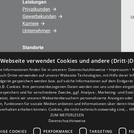
Leistungen
Privatkunden
Gewerbekunden
U
Karriere
Unternehmen
Standorte
44866 Bochum Wattenscheid • Josef-
 Webseite verwendet Cookies und andere (Dritt-)D
Haumann-Str. 3 – Hauptstandort
44879 Bochum • Nöckerstr. 39 - 41 –
e Informationen finden Sie in unseren:
Datenschutzhinweise •
Impressum •
uch Dritte verwenden auf unserer Webseite Technologien, mit Hilfe derer I
Büro/Verwaltung
dgerät gespeichert werden bzw. auf solche Informationen auf dem Endgerät 
z.B. Cookies. Ihre personenbezogenen Daten werden von uns und den eing
espeichert und für verschiedene Zwecke, ggf. Analyse-, Marketing- und Stat
eitet, damit wir unseren Webseitenbesuchern personalisierte Anzeigen oder 
en, Funktionen für soziale Medien anbieten und Informationen über deren In
verhalten erhalten können. Cookies, die nicht technisch-notwendig sind,... H
ZUM WEITERLESEN
Datenschutzhinweise
IGE COOKIES
PERFORMANCE
TARGETING
FU