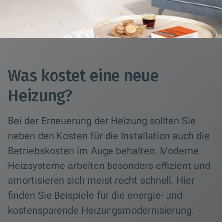
Was kostet eine neue
Heizung?
Bei der Erneuerung der Heizung sollten Sie
neben den Kosten für die Installation auch die
Betriebskosten im Auge behalten. Moderne
Heizsysteme arbeiten besonders effizient und
amortisieren sich meist recht schnell. Hier
finden Sie Beispiele für die energie- und
kostensparende Heizungsmodernisierung.