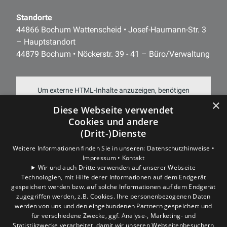
Standorte
44866 Bochum Wattenscheid • Josef-Haumann-Str. 3
– Hauptstandort
44879 Bochum • Nöckerstr. 39 - 41 – Büro/Verwaltung
Um externe HTML-Inhalte anzuzeigen, benötigen
×
wir Ihre Einwilligung.
Diese Webseite verwendet
Cookies und andere
Weitere Informationen finden Sie in unserer
(Dritt-)Dienste
Datenschutzerklärung.
Weitere Informationen finden Sie in unseren:
Datenschutzhinweise •
Impressum •
Kontakt
COOKIE-EINSTELLUNGEN ÖFFNEN
Wir und auch Dritte verwenden auf unserer Webseite
Technologien, mit Hilfe derer Informationen auf dem Endgerät
gespeichert werden bzw. auf solche Informationen auf dem Endgerät
zugegriffen werden, z.B. Cookies. Ihre personenbezogenen Daten
werden von uns und den eingebundenen Partnern gespeichert und
für verschiedene Zwecke, ggf. Analyse-, Marketing- und
Statistikzwecke verarbeitet, damit wir unseren Webseitenbesuchern