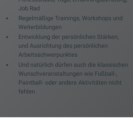
Job Rad
Regelmäßige Trainings, Workshops und
Weiterbildungen
Entwicklung der persönlichen Stärken,
und Ausrichtung des persönlichen
Arbeitsschwerpunktes
Und natürlich dürfen auch die klassischen
Wunschveranstaltungen wie Fußball-,
Paintball- oder andere Aktivitäten nicht
fehlen