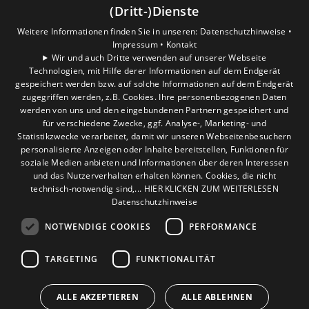
(Dritt-)Dienste
Datenschutzerklärung.
Weitere Informationen finden Sie in unseren:
Datenschutzhinweise •
Impressum •
Kontakt
COOKIE-EINSTELLUNGEN ÖFFNEN
Wir und auch Dritte verwenden auf unserer Webseite
Technologien, mit Hilfe derer Informationen auf dem Endgerät
gespeichert werden bzw. auf solche Informationen auf dem Endgerät
zugegriffen werden, z.B. Cookies. Ihre personenbezogenen Daten
werden von uns und den eingebundenen Partnern gespeichert und
für verschiedene Zwecke, ggf. Analyse-, Marketing- und
Statistikzwecke verarbeitet, damit wir unseren Webseitenbesuchern
personalisierte Anzeigen oder Inhalte bereitstellen, Funktionen für
soziale Medien anbieten und Informationen über deren Interessen
und das Nutzerverhalten erhalten können. Cookies, die nicht
technisch-notwendig sind,... HIER KLICKEN ZUM WEITERLESEN
Datenschutzhinweise
NOTWENDIGE COOKIES
PERFORMANCE
TARGETING
FUNKTIONALITÄT
ALLE AKZEPTIEREN
ALLE ABLEHNEN