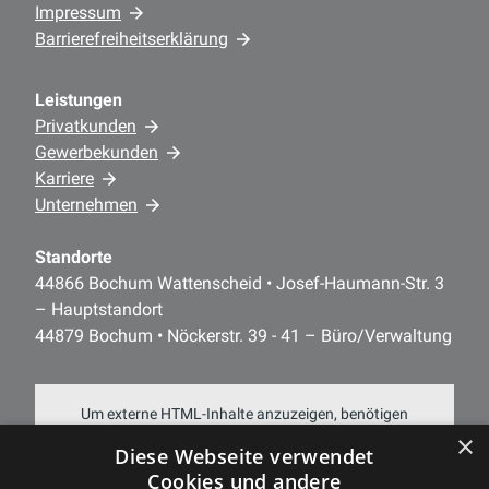
Impressum
Barrierefreiheitserklärung
Leistungen
Privatkunden
Gewerbekunden
Karriere
Unternehmen
Standorte
44866 Bochum Wattenscheid • Josef-Haumann-Str. 3
– Hauptstandort
44879 Bochum • Nöckerstr. 39 - 41 – Büro/Verwaltung
Um externe HTML-Inhalte anzuzeigen, benötigen
×
wir Ihre Einwilligung.
Diese Webseite verwendet
Cookies und andere
Weitere Informationen finden Sie in unserer