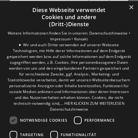
×
wir Ihre Einwilligung.
Diese Webseite verwendet
Cookies und andere
Weitere Informationen finden Sie in unserer
(Dritt-)Dienste
Datenschutzerklärung.
Weitere Informationen finden Sie in unseren:
Datenschutzhinweise •
Impressum •
Kontakt
COOKIE-EINSTELLUNGEN ÖFFNEN
Wir und auch Dritte verwenden auf unserer Webseite
Technologien, mit Hilfe derer Informationen auf dem Endgerät
gespeichert werden bzw. auf solche Informationen auf dem Endgerät
zugegriffen werden, z.B. Cookies. Ihre personenbezogenen Daten
werden von uns und den eingebundenen Partnern gespeichert und
für verschiedene Zwecke, ggf. Analyse-, Marketing- und
Statistikzwecke verarbeitet, damit wir unseren Webseitenbesuchern
personalisierte Anzeigen oder Inhalte bereitstellen, Funktionen für
soziale Medien anbieten und Informationen über deren Interessen
und das Nutzerverhalten erhalten können. Cookies, die nicht
technisch-notwendig sind,... HIER KLICKEN ZUM WEITERLESEN
Datenschutzhinweise
NOTWENDIGE COOKIES
PERFORMANCE
TARGETING
FUNKTIONALITÄT