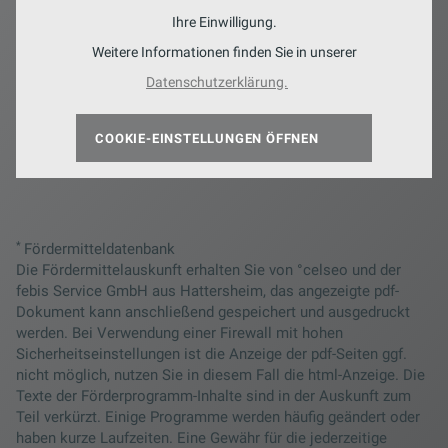
Ihre Einwilligung.
Weitere Informationen finden Sie in unserer
Datenschutzerklärung.
COOKIE-EINSTELLUNGEN ÖFFNEN
*
Fördermitteldatenbank
Die Fördermittelauskunft erhalten Sie von °celseo und der
febis Service GmbH aus Hattersheim, das angezeigte pdf-
Dokument kann anschließend gespeichert und ausgedruckt
werden. Bei Verwendung einer Firewall mit hohen
Sicherheitseinstellungen ist die Anzeige der pdf-Seiten ggf.
nicht möglich, nutzen Sie in diesem Fall die html-Anzeige. Die
Texte der Förderprogramm-Inhalte sind in der Auskunft zum
Teil verkürzt. Einige Programme werden häufig geändert oder
haben kurze Laufzeiten. Eine Gewähr für die jederzeitige