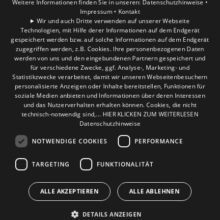
Kontrolle der Filter des Heiz- und
Weitere Informationen finden Sie in unseren:
Datenschutzhinweise •
Impressum •
Kontakt
Solekreises sowie die Überprüfung des
COOKIE-EINSTELLUNGEN ÖFFNEN
Wir und auch Dritte verwenden auf unserer Webseite
Frostschutzgehalts der Soleleitungen.
Technologien, mit Hilfe derer Informationen auf dem Endgerät
gespeichert werden bzw. auf solche Informationen auf dem Endgerät
Grundwasseranlagen
zugegriffen werden, z.B. Cookies. Ihre personenbezogenen Daten
werden von uns und den eingebundenen Partnern gespeichert und
Bei Grundwasseranlagen müssen die
für verschiedene Zwecke, ggf. Analyse-, Marketing- und
Brunnenwasserqualität sowie die
Statistikzwecke verarbeitet, damit wir unseren Webseitenbesuchern
personalisierte Anzeigen oder Inhalte bereitstellen, Funktionen für
Wasserstände kontrolliert werden.
soziale Medien anbieten und Informationen über deren Interessen
und das Nutzerverhalten erhalten können. Cookies, die nicht
technisch-notwendig sind,... HIER KLICKEN ZUM WEITERLESEN
JETZT DIE WARTUNG DIREKT
Datenschutzhinweise
ANFRAGEN!
NOTWENDIGE COOKIES
PERFORMANCE
TARGETING
FUNKTIONALITÄT
ALLE AKZEPTIEREN
ALLE ABLEHNEN
DETAILS ANZEIGEN