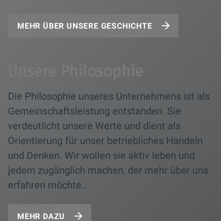
MEHR ÜBER UNSERE GESCHICHTE
Unsere Philosophie
Die Philosophie unseres Unternehmens ist als
Gemeinschaftsleistung entstanden. Sie
verdeutlicht unsere Werte und dient als
Orientierung für unser betriebliches Handeln
und Denken. Wir wollen sie aktiv leben und
jedem zugänglich machen, der mehr über uns
erfahren möchte..
MEHR DAZU