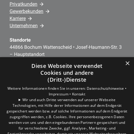
Privatkunden
Gewerbekunden
Karriere
Unternehmen
Standorte
44866 Bochum Wattenscheid • Josef-Haumann-Str. 3
– Hauptstandort
×
44879 Bochum • Nöckerstr. 39 - 41 – Büro/Verwaltung
Diese Webseite verwendet
Cookies und andere
(Dritt-)Dienste
Um externe HTML-Inhalte anzuzeigen, benötigen
Weitere Informationen finden Sie in unseren:
Datenschutzhinweise •
wir Ihre Einwilligung.
Impressum •
Kontakt
Wir und auch Dritte verwenden auf unserer Webseite
Weitere Informationen finden Sie in unserer
Technologien, mit Hilfe derer Informationen auf dem Endgerät
Datenschutzerklärung.
gespeichert werden bzw. auf solche Informationen auf dem Endgerät
zugegriffen werden, z.B. Cookies. Ihre personenbezogenen Daten
werden von uns und den eingebundenen Partnern gespeichert und
COOKIE-EINSTELLUNGEN ÖFFNEN
für verschiedene Zwecke, ggf. Analyse-, Marketing- und
Statistikzwecke verarbeitet, damit wir unseren Webseitenbesuchern