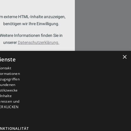
m externe HTML-Inhalte anzuzeigen,
benötigen wir Ihre Einwilligung.
Weitere Informationen finden Sie in
unserer
Datenschutzerklärung.
×
COOKIE-EINSTELLUNGEN
ienste
ÖFFNEN
Kontakt
nformationen
zugegriffen
ebundenen
istikzwecke
Inhalte
teressen und
IER KLICKEN
NKTIONALITÄT