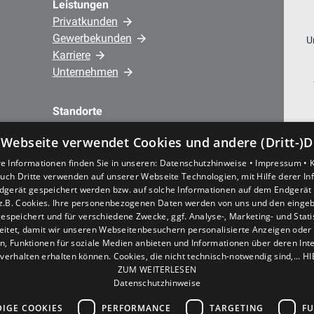
Leistungen
Privatkunden
Gewerbekunden
U
Karriere
Unternehmen
Standorte
44866 Bochum Wattenscheid • Josef-
 Webseite verwendet Cookies und andere (Dritt-)D
Haumann-Str. 3 – Hauptstandort
44879 Bochum • Nöckerstr. 39 - 41 –
e Informationen finden Sie in unseren:
Datenschutzhinweise •
Impressum •
uch Dritte verwenden auf unserer Webseite Technologien, mit Hilfe derer I
Büro/Verwaltung
dgerät gespeichert werden bzw. auf solche Informationen auf dem Endgerät 
z.B. Cookies. Ihre personenbezogenen Daten werden von uns und den eing
espeichert und für verschiedene Zwecke, ggf. Analyse-, Marketing- und Stat
eitet, damit wir unseren Webseitenbesuchern personalisierte Anzeigen oder 
en, Funktionen für soziale Medien anbieten und Informationen über deren In
verhalten erhalten können. Cookies, die nicht technisch-notwendig sind,... H
ZUM WEITERLESEN
Datenschutzhinweise
IGE COOKIES
PERFORMANCE
TARGETING
FU