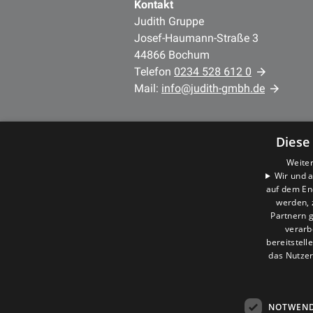
Kontakt
Judith Gruppe
Josef-Haumann-Straße 3
44866 Bochum
Telefon
0234 528 612 0
Mail:
info@judith-gmbh.de
Unternehmen
Diese
AGB
Datenschutz
Weiter
Wir und a
Impressum
auf dem En
Barrierefreiheitserklärung
werden, 
Partnern g
verarb
bereitstell
das Nutzer
NOTWEND