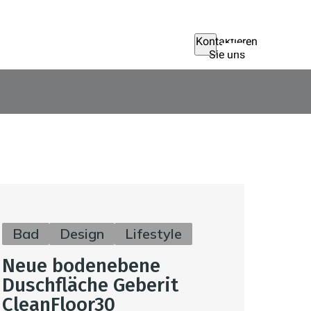
Kontaktieren
Sie uns
Bad
Design
Lifestyle
Neue bodenebene
Duschfläche Geberit
CleanFloor30