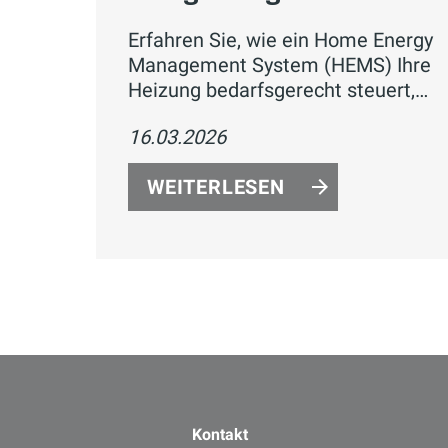
Erfahren Sie, wie ein Home Energy
Management System (HEMS) Ihre
Heizung bedarfsgerecht steuert,
Verbrauch und Heizkosten gezielt
16.03.2026
optimiert – automatisiert, vernetzt
und auf aktuelle Energiestandards
WEITERLESEN
ausgelegt.
Kontakt