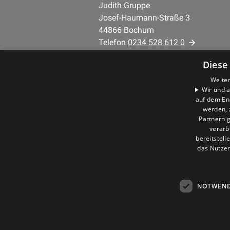
Judith Gruppe
Josef-Haumann-Straße 3
44866 Bochum
Telefon
0234 528 612 0
Mail:
info@judith-gmbh.de
Diese
Weiter
Unternehmen
Wir und a
AGB
auf dem En
Datenschutz
werden, 
Partnern g
Impressum
verarb
Barrierefreiheitserklärung
bereitstell
das Nutzer
NOTWEND