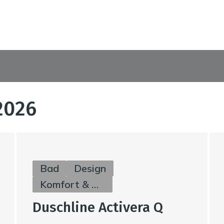
2026
Bad
Design
Komfort & Hygiene
Duschline Activera Q