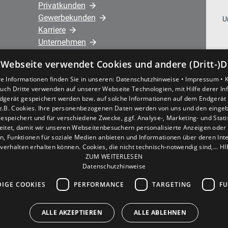
Privatkunden
Gewerbekunden
U
Karriere
Unternehmen
 Webseite verwendet Cookies und andere (Dritt-)D
Standorte
e Informationen finden Sie in unseren:
Datenschutzhinweise •
Impressum •
44866 Bochum Wattenscheid • Josef-
uch Dritte verwenden auf unserer Webseite Technologien, mit Hilfe derer I
Haumann-Str. 3 – Hauptstandort
dgerät gespeichert werden bzw. auf solche Informationen auf dem Endgerät 
44879 Bochum • Nöckerstr. 39 - 41 –
z.B. Cookies. Ihre personenbezogenen Daten werden von uns und den eing
espeichert und für verschiedene Zwecke, ggf. Analyse-, Marketing- und Stat
Büro/Verwaltung
eitet, damit wir unseren Webseitenbesuchern personalisierte Anzeigen oder 
en, Funktionen für soziale Medien anbieten und Informationen über deren In
verhalten erhalten können. Cookies, die nicht technisch-notwendig sind,... H
ZUM WEITERLESEN
Datenschutzhinweise
IGE COOKIES
PERFORMANCE
TARGETING
FU
ALLE AKZEPTIEREN
ALLE ABLEHNEN