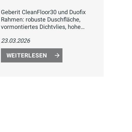
Geberit CleanFloor30 und Duofix
Rahmen: robuste Duschfläche,
vormontiertes Dichtvlies, hohe
Stabilität und klare
23.03.2026
Gewerketrennung für effiziente
Duschmontage.
WEITERLESEN