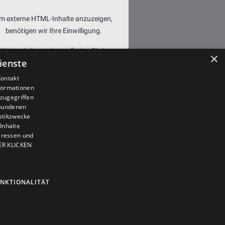
m externe HTML-Inhalte anzuzeigen,
benötigen wir Ihre Einwilligung.
Weitere Informationen finden Sie in
×
ienste
unserer
Datenschutzerklärung.
Kontakt
nformationen
COOKIE-EINSTELLUNGEN
zugegriffen
ÖFFNEN
ebundenen
istikzwecke
Inhalte
teressen und
IER KLICKEN
NKTIONALITÄT