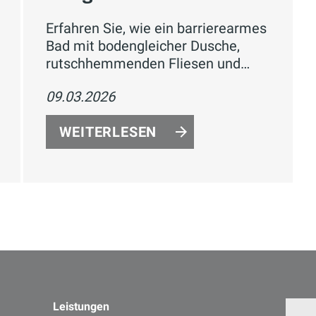
Erfahren Sie, wie ein barrierearmes
Bad mit bodengleicher Dusche,
rutschhemmenden Fliesen und
eleganten Haltegriffen sicher,
09.03.2026
komfortabel und dennoch wie ein
Designbad wirkt.
WEITERLESEN
Leistungen