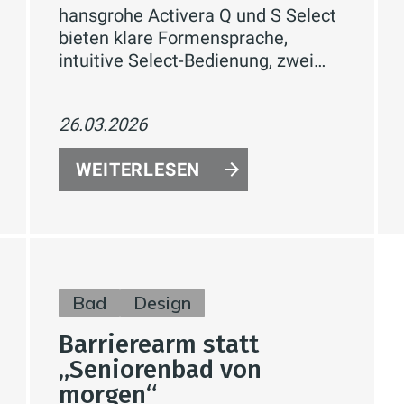
hansgrohe Activera Q und S Select
bieten klare Formensprache,
intuitive Select-Bedienung, zwei
Strahlarten, EcoSmart-Technologie
und flexible Montage – für
26.03.2026
energiegeladenes Duschen und
entspannte Auszeiten.
WEITERLESEN
Bad
Design
Barrierearm statt
„Seniorenbad von
morgen“