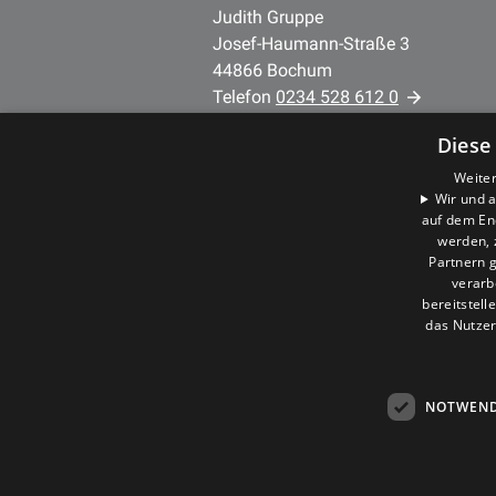
Judith Gruppe
Josef-Haumann-Straße 3
44866 Bochum
Telefon
0234 528 612 0
Mail:
info@judith-gmbh.de
Diese
Weiter
Unternehmen
Wir und a
AGB
auf dem En
Datenschutz
werden, 
Partnern g
Impressum
verarb
Barrierefreiheitserklärung
bereitstell
das Nutzer
NOTWEND