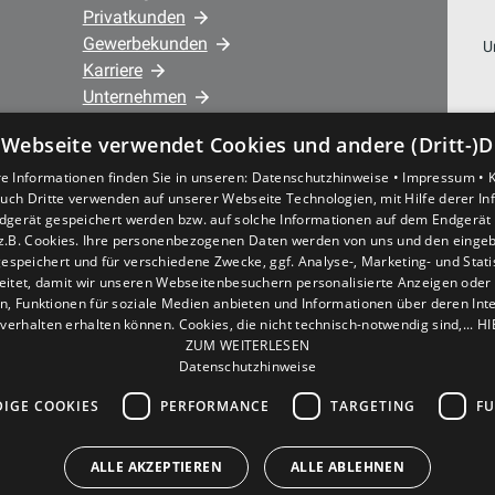
Privatkunden
Gewerbekunden
U
Karriere
Unternehmen
 Webseite verwendet Cookies und andere (Dritt-)D
Standorte
e Informationen finden Sie in unseren:
Datenschutzhinweise •
Impressum •
44866 Bochum Wattenscheid • Josef-
uch Dritte verwenden auf unserer Webseite Technologien, mit Hilfe derer I
Haumann-Str. 3 – Hauptstandort
dgerät gespeichert werden bzw. auf solche Informationen auf dem Endgerät 
44879 Bochum • Nöckerstr. 39 - 41 –
z.B. Cookies. Ihre personenbezogenen Daten werden von uns und den eing
espeichert und für verschiedene Zwecke, ggf. Analyse-, Marketing- und Stat
Büro/Verwaltung
eitet, damit wir unseren Webseitenbesuchern personalisierte Anzeigen oder 
en, Funktionen für soziale Medien anbieten und Informationen über deren In
verhalten erhalten können. Cookies, die nicht technisch-notwendig sind,... H
ZUM WEITERLESEN
Datenschutzhinweise
IGE COOKIES
PERFORMANCE
TARGETING
FU
ALLE AKZEPTIEREN
ALLE ABLEHNEN