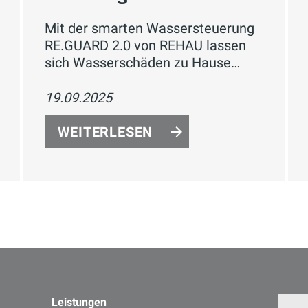
Mit der smarten Wassersteuerung
RE.GUARD 2.0 von REHAU lassen
sich Wasserschäden zu Hause
effektiv verhindern und der
Wasserverbrauch bequem per App
19.09.2025
überwachen – für mehr Sicherheit,
Komfort und nachhaltiges Wohn
WEITERLESEN
Leistungen