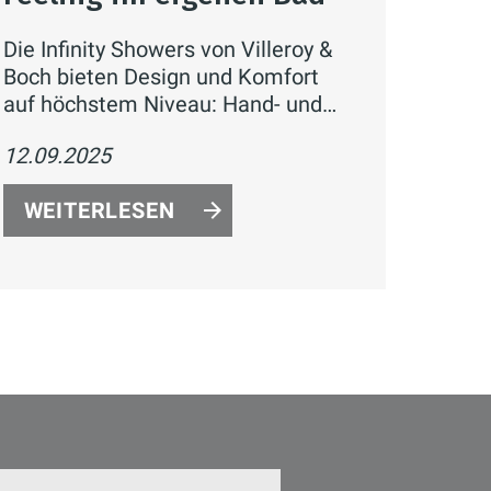
Die Infinity Showers von Villeroy &
Boch bieten Design und Komfort
auf höchstem Niveau: Hand- und
Kopfbrausen mit verschiedenen
12.09.2025
Strahlarten, Thermostate mit
CoolTap Technologie und edle
WEITERLESEN
Oberflächen in Chrom oder Matt
Black – für exklusive Spa-Momente
zuhause.