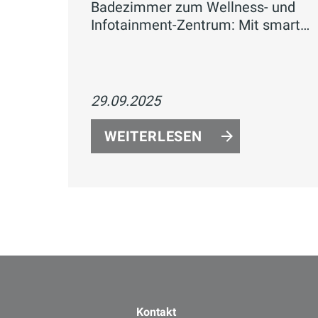
Badezimmer zum Wellness- und
Infotainment-Zentrum: Mit smarten
Funktionen, LED-Technik,
Sprachsteuerung und individueller
Gestaltung verbinden sie Komfort,
Energieeffizienz und modernes
29.09.2025
Design.
WEITERLESEN
Kontakt