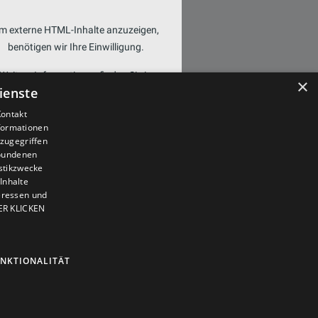
m externe HTML-Inhalte anzuzeigen,
benötigen wir Ihre Einwilligung.
Weitere Informationen finden Sie in
×
ienste
unserer
Datenschutzerklärung.
Kontakt
nformationen
COOKIE-EINSTELLUNGEN
zugegriffen
ÖFFNEN
ebundenen
istikzwecke
Inhalte
teressen und
IER KLICKEN
NKTIONALITÄT