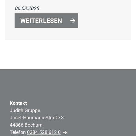
Schlafzimmer verschmelzen lassen.
06.03.2025
Erfahren Sie mehr über die Vorteile
offener Raumgestaltung und wie Sie Ihr
WEITERLESEN
Zuhause in eine luxuriöse
Wohlfühloase verwandeln können.
Kontakt
Judith Gruppe
Josef-Haumann-Straße 3
44866 Bochum
Telefon
0234 528 612 0