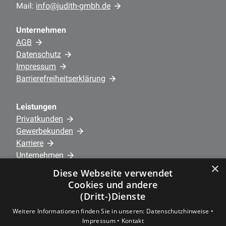
Mail:
info@judith-gmbh.de
Unternehmen
AGB
Datenschutz
Impressum
Barrierefreiheitserklärung
Leistungen
Privatkunden
Gewerbekunden
Karriere
Unternehmen
×
Diese Webseite verwendet
Standorte
Cookies und andere
44866 Bochum Wattenscheid • Josef-Haumann-Str. 3
(Dritt-)Dienste
– Hauptstandort
Weitere Informationen finden Sie in unseren:
Datenschutzhinweise •
44879 Bochum • Nöckerstr. 39 - 41 – Büro/Verwaltung
Impressum •
Kontakt