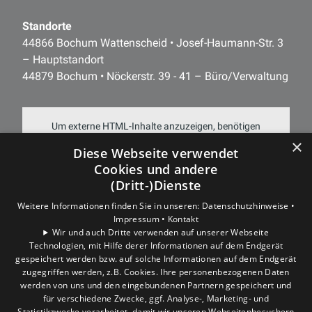
Standorte
44866 Bochum Wattenscheid • Josef-Haumann-Str. 3
– Hauptstandort
44879 Bochum • Nöckerstr. 39 - 41 – Büro/Verwaltung
Um externe HTML-Inhalte anzuzeigen, benötigen
×
wir Ihre Einwilligung.
Diese Webseite verwendet
Cookies und andere
Weitere Informationen finden Sie in unserer
(Dritt-)Dienste
Datenschutzerklärung.
Weitere Informationen finden Sie in unseren:
Datenschutzhinweise •
Impressum •
Kontakt
COOKIE-EINSTELLUNGEN ÖFFNEN
Wir und auch Dritte verwenden auf unserer Webseite
Technologien, mit Hilfe derer Informationen auf dem Endgerät
gespeichert werden bzw. auf solche Informationen auf dem Endgerät
zugegriffen werden, z.B. Cookies. Ihre personenbezogenen Daten
werden von uns und den eingebundenen Partnern gespeichert und
für verschiedene Zwecke, ggf. Analyse-, Marketing- und
Statistikzwecke verarbeitet, damit wir unseren Webseitenbesuchern