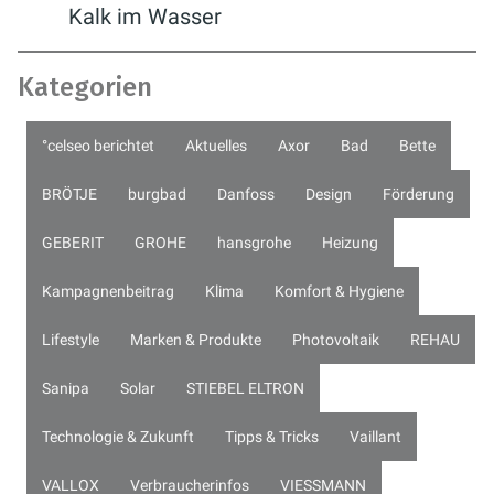
Kalk im Wasser
Kategorien
°celseo berichtet
Aktuelles
Axor
Bad
Bette
BRÖTJE
burgbad
Danfoss
Design
Förderung
GEBERIT
GROHE
hansgrohe
Heizung
Kampagnenbeitrag
Klima
Komfort & Hygiene
Lifestyle
Marken & Produkte
Photovoltaik
REHAU
Sanipa
Solar
STIEBEL ELTRON
Technologie & Zukunft
Tipps & Tricks
Vaillant
VALLOX
Verbraucherinfos
VIESSMANN