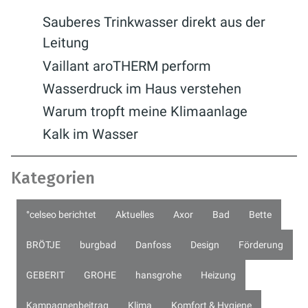
Sauberes Trinkwasser direkt aus der
Leitung
Vaillant aroTHERM perform
Wasserdruck im Haus verstehen
Warum tropft meine Klimaanlage
Kalk im Wasser
Kategorien
°celseo berichtet
Aktuelles
Axor
Bad
Bette
BRÖTJE
burgbad
Danfoss
Design
Förderung
GEBERIT
GROHE
hansgrohe
Heizung
Kampagnenbeitrag
Klima
Komfort & Hygiene