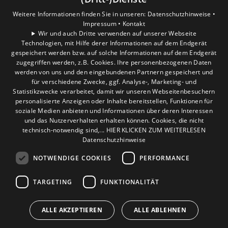
Datenschutzerklärung.
Weitere Informationen finden Sie in unseren:
Datenschutzhinweise •
Impressum •
Kontakt
COOKIE-EINSTELLUNGEN ÖFFNEN
Wir und auch Dritte verwenden auf unserer Webseite
Technologien, mit Hilfe derer Informationen auf dem Endgerät
gespeichert werden bzw. auf solche Informationen auf dem Endgerät
zugegriffen werden, z.B. Cookies. Ihre personenbezogenen Daten
werden von uns und den eingebundenen Partnern gespeichert und
für verschiedene Zwecke, ggf. Analyse-, Marketing- und
Statistikzwecke verarbeitet, damit wir unseren Webseitenbesuchern
personalisierte Anzeigen oder Inhalte bereitstellen, Funktionen für
soziale Medien anbieten und Informationen über deren Interessen
und das Nutzerverhalten erhalten können. Cookies, die nicht
technisch-notwendig sind,... HIER KLICKEN ZUM WEITERLESEN
Datenschutzhinweise
NOTWENDIGE COOKIES
PERFORMANCE
TARGETING
FUNKTIONALITÄT
ALLE AKZEPTIEREN
ALLE ABLEHNEN