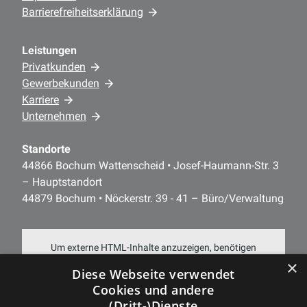
Barrierefreiheitserklärung
Leistungen
Privatkunden
Gewerbekunden
Karriere
Unternehmen
Standorte
44866 Bochum Wattenscheid • Josef-Haumann-Str. 3
– Hauptstandort
44879 Bochum • Nöckerstr. 39 - 41 – Büro/Verwaltung
Um externe HTML-Inhalte anzuzeigen, benötigen
×
wir Ihre Einwilligung.
Diese Webseite verwendet
Cookies und andere
Weitere Informationen finden Sie in unserer
(Dritt-)Dienste