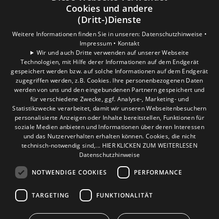
Cookies und andere
Weitere Informationen finden Sie in unserer
(Dritt-)Dienste
Datenschutzerklärung.
Weitere Informationen finden Sie in unseren:
Datenschutzhinweise •
Impressum •
Kontakt
COOKIE-EINSTELLUNGEN ÖFFNEN
Wir und auch Dritte verwenden auf unserer Webseite
Technologien, mit Hilfe derer Informationen auf dem Endgerät
gespeichert werden bzw. auf solche Informationen auf dem Endgerät
zugegriffen werden, z.B. Cookies. Ihre personenbezogenen Daten
werden von uns und den eingebundenen Partnern gespeichert und
für verschiedene Zwecke, ggf. Analyse-, Marketing- und
Statistikzwecke verarbeitet, damit wir unseren Webseitenbesuchern
personalisierte Anzeigen oder Inhalte bereitstellen, Funktionen für
soziale Medien anbieten und Informationen über deren Interessen
und das Nutzerverhalten erhalten können. Cookies, die nicht
technisch-notwendig sind,... HIER KLICKEN ZUM WEITERLESEN
Datenschutzhinweise
NOTWENDIGE COOKIES
PERFORMANCE
TARGETING
FUNKTIONALITÄT