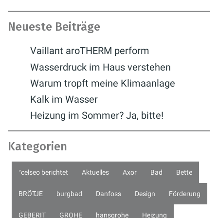
Neueste Beiträge
Vaillant aroTHERM perform
Wasserdruck im Haus verstehen
Warum tropft meine Klimaanlage
Kalk im Wasser
Heizung im Sommer? Ja, bitte!
Kategorien
°celseo berichtet
Aktuelles
Axor
Bad
Bette
BRÖTJE
burgbad
Danfoss
Design
Förderung
GEBERIT
GROHE
hansgrohe
Heizung