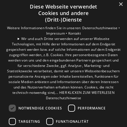
×
wir Ihre Einwilligung.
Diese Webseite verwendet
Cookies und andere
Weitere Informationen finden Sie in unserer
(Dritt-)Dienste
Datenschutzerklärung.
Weitere Informationen finden Sie in unseren:
Datenschutzhinweise •
Impressum •
Kontakt
COOKIE-EINSTELLUNGEN ÖFFNEN
Wir und auch Dritte verwenden auf unserer Webseite
Technologien, mit Hilfe derer Informationen auf dem Endgerät
gespeichert werden bzw. auf solche Informationen auf dem Endgerät
zugegriffen werden, z.B. Cookies. Ihre personenbezogenen Daten
werden von uns und den eingebundenen Partnern gespeichert und
für verschiedene Zwecke, ggf. Analyse-, Marketing- und
Statistikzwecke verarbeitet, damit wir unseren Webseitenbesuchern
personalisierte Anzeigen oder Inhalte bereitstellen, Funktionen für
soziale Medien anbieten und Informationen über deren Interessen
und das Nutzerverhalten erhalten können. Cookies, die nicht
technisch-notwendig sind,... HIER KLICKEN ZUM WEITERLESEN
Datenschutzhinweise
NOTWENDIGE COOKIES
PERFORMANCE
TARGETING
FUNKTIONALITÄT