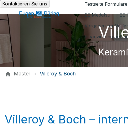
Kontaktieren Sie uns
Testseite Formulare
EE Medatsu
EE-
Vil
Vorgaben für Vaill
Finanzierung anfra
Kerami
Master
Villeroy & Boch
Villeroy & Boch – inte