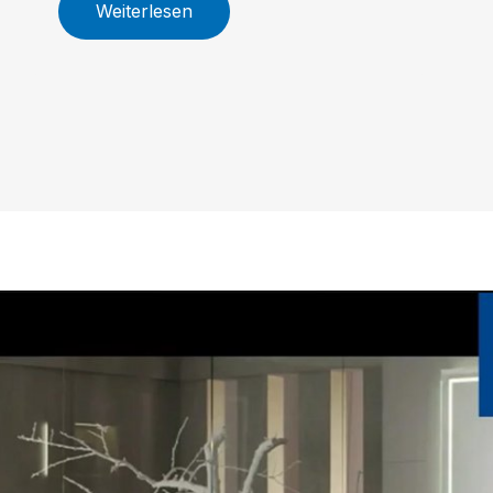
Weiterlesen
Größenoptionen, innovative
Armaturen und nachhaltige WC-
Technologie machen Skyla zur
idealen Wahl für Ihr individuelles
Traumbad.