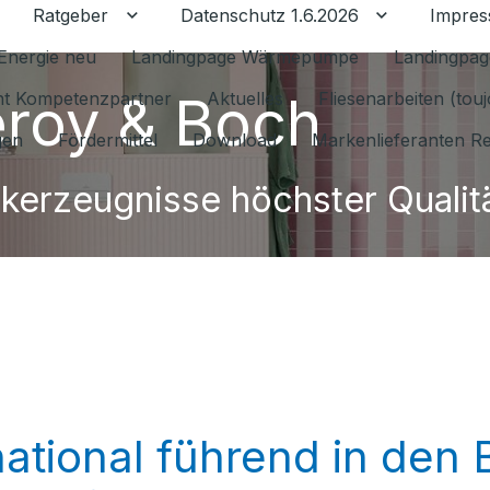
Ratgeber
Datenschutz 1.6.2026
Impre
Untermenü für Ratgeber umschalten
Untermenü f
Energie neu
Landingpage Wärmepumpe
Landingpag
leroy & Boch
ant Kompetenzpartner
Aktuelles
Fliesenarbeiten (tou
gen
Fördermittel
Download
Markenlieferanten R
kerzeugnisse höchster Qualit
rnational führend in den