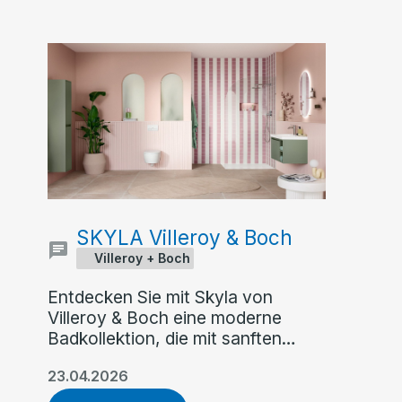
SKYLA Villeroy & Boch
Villeroy + Boch
Entdecken Sie mit Skyla von
Villeroy & Boch eine moderne
Badkollektion, die mit sanften
Rundungen, klaren Kanten und
23.04.2026
asymmetrischer Formensprache
überzeugt. Flexible Farb- und