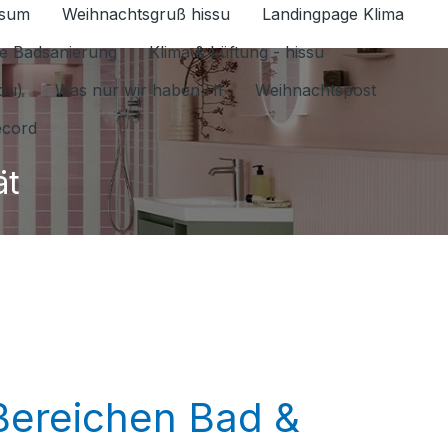
ssum
Weihnachtsgruß hissu
Landingpage Klima
ür Datenschutz 1.6.2026 umschalten
e Badsanierung
Klima & Lüftung - hissu
jou)
Was nur wir haben HI
Weihnachtspost
ecord
ät
 Bereichen Bad &