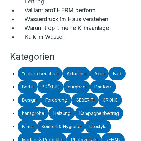
Leitung
Vaillant aroTHERM perform
Wasserdruck im Haus verstehen
Warum tropft meine Klimaanlage
Kalk im Wasser
Kategorien
°celseo berichtet
Aktuelles
Axor
Bad
Bette
BRÖTJE
burgbad
Danfoss
Design
Förderung
GEBERIT
GROHE
hansgrohe
Heizung
Kampagnenbeitrag
Klima
Komfort & Hygiene
Lifestyle
Marken & Produkte
Photovoltaik
REHAU