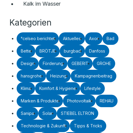
Kalk im Wasser
Kategorien
°celseo berichtet
Aktuelles
Axor
Bad
Bette
BRÖTJE
burgbad
Danfoss
Design
Förderung
GEBERIT
GROHE
hansgrohe
Heizung
Kampagnenbeitrag
Klima
Komfort & Hygiene
Lifestyle
Marken & Produkte
Photovoltaik
REHAU
Sanipa
Solar
STIEBEL ELTRON
Technologie & Zukunft
Tipps & Tricks