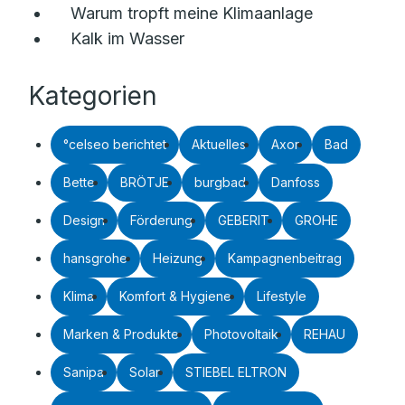
Warum tropft meine Klimaanlage
Kalk im Wasser
Kategorien
°celseo berichtet
Aktuelles
Axor
Bad
Bette
BRÖTJE
burgbad
Danfoss
Design
Förderung
GEBERIT
GROHE
hansgrohe
Heizung
Kampagnenbeitrag
Klima
Komfort & Hygiene
Lifestyle
Marken & Produkte
Photovoltaik
REHAU
Sanipa
Solar
STIEBEL ELTRON